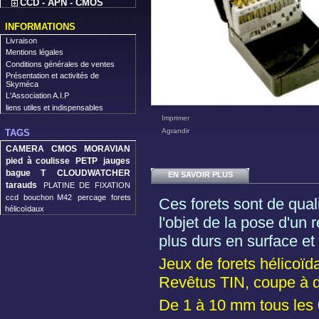
CCD - APN - CMOS
INFORMATIONS
Livraison
Mentions légales
Conditions générales de ventes
Présentation et activités de
Skyméca
L'Association A.I.P
liens utiles et indispensables
Imprimer
Agrandir
TAGS
CAMERA CMOS MORAVIAN
pied à coulisse
PETP
jauges
bague T
CLOUDWATCHER
EN SAVOIR PLUS
tarauds
PLATINE DE FIXATION
ccd
bouchon M42
percage
forets
Ces forets sont de quali
hélicoïdaux
l'objet de la pose d'un 
plus durs en surface et
Jeux de forets hélicoï
Revêtus TIN, coupe à d
De 1 à 10 mm tous les 