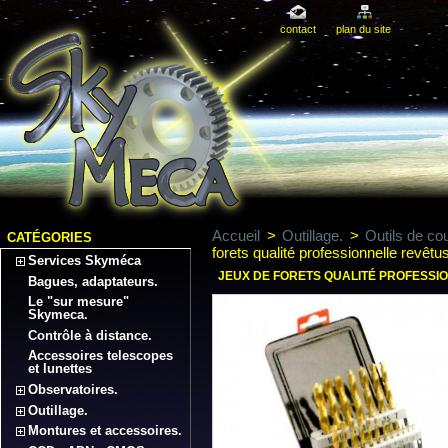
contact
plan du site
Accueil
>
Outillage.
>
Outils de co
CATÉGORIES
forets qualité professionnelle revêtu
Services Skyméca
JEUX DE FORETS QUALITÉ PROFESSI
Bagues, adaptateurs.
Le "sur mesure"
Skymeca.
Contrôle à distance.
Accessoires telescopes
et lunettes
Observatoires.
Outillage.
Montures et accessoires.