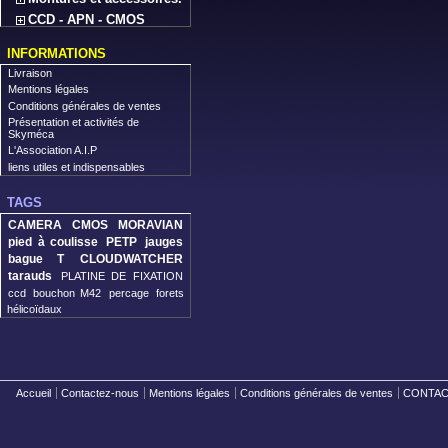
CCD - APN - CMOS
INFORMATIONS
Livraison
Mentions légales
Conditions générales de ventes
Présentation et activités de
Skyméca
L'Association A.I.P
liens utiles et indispensables
TAGS
CAMERA CMOS MORAVIAN
pied à coulisse
PETP
jauges
bague T
CLOUDWATCHER
tarauds
PLATINE DE FIXATION
ccd
bouchon M42
percage
forets
hélicoïdaux
Accueil
Contactez-nous
Mentions légales
Conditions générales de ventes
CONTACT