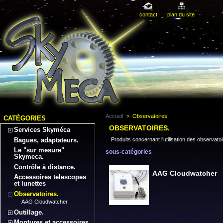
contact
plan du site
Accueil
>
Observatoires.
CATÉGORIES
OBSERVATOIRES.
Services Skyméca
Bagues, adaptateurs.
Produits concernant l'utilisation des observatoi
Le "sur mesure"
sous-catégories
Skymeca.
Contrôle à distance.
AAG Cloudwatcher
Accessoires telescopes
et lunettes
Observatoires.
AAG Cloudwatcher
Outillage.
Montures et accessoires.