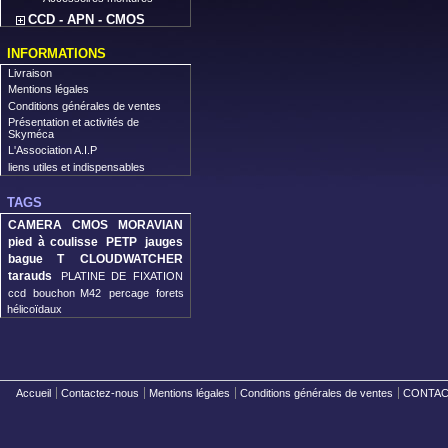
CCD - APN - CMOS
INFORMATIONS
Livraison
Mentions légales
Conditions générales de ventes
Présentation et activités de
Skyméca
L'Association A.I.P
liens utiles et indispensables
TAGS
CAMERA CMOS MORAVIAN
pied à coulisse
PETP
jauges
bague T
CLOUDWATCHER
tarauds
PLATINE DE FIXATION
ccd
bouchon M42
percage
forets
hélicoïdaux
Accueil
Contactez-nous
Mentions légales
Conditions générales de ventes
CONTACT