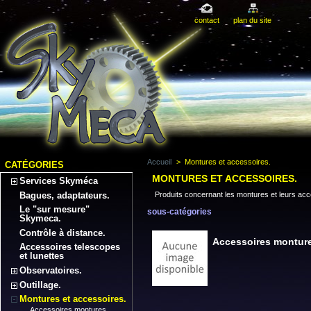
contact
plan du site
Accueil
>
Montures et accessoires.
CATÉGORIES
MONTURES ET ACCESSOIRES.
Services Skyméca
Bagues, adaptateurs.
Produits concernant les montures et leurs acc
Le "sur mesure"
sous-catégories
Skymeca.
Contrôle à distance.
Accessoires montur
Accessoires telescopes
et lunettes
Observatoires.
Outillage.
Montures et accessoires.
Accessoires montures