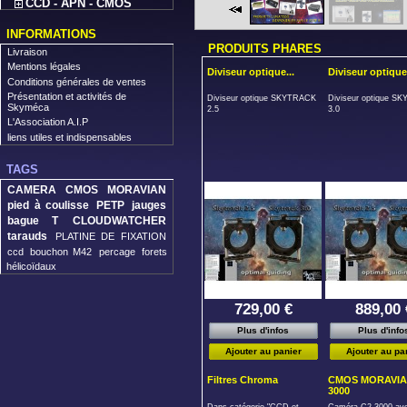
CCD - APN - CMOS
INFORMATIONS
PRODUITS PHARES
Livraison
Mentions légales
Diviseur optique...
Diviseur optique.
Conditions générales de ventes
Présentation et activités de
Diviseur optique SKYTRACK
Diviseur optique S
Skyméca
2.5
3.0
L'Association A.I.P
liens utiles et indispensables
TAGS
CAMERA CMOS MORAVIAN
pied à coulisse
PETP
jauges
bague T
CLOUDWATCHER
tarauds
PLATINE DE FIXATION
ccd
bouchon M42
percage
forets
hélicoïdaux
729,00 €
889,00 
Plus d'infos
Plus d'info
Ajouter au panier
Ajouter au pa
Filtres Chroma
CMOS MORAVIA
3000
Dans catégorie "CCD et
Caméra C2-3000 av