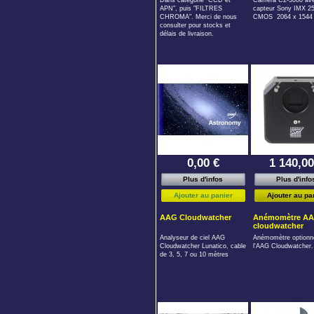
APN", puis "FILTRES
capteur Sony IMX 2
CHROMA". Merci de nous
CMOS 2064 x 1544 
consulter pour stocks et
délais de livraison.
0,00 €
1 140,00
Plus d'infos
Plus d'info
Ajouter au panier
Ajouter au pa
AAG Cloudwatcher
Anémomètre A
cloudwatcher
Analyseur de ciel AAG
Anémomètre optionn
Cloudwatcher Lunatico, cable
l'AAG Cloudwatcher.
de 3, 5, 7 ou 10 mètres