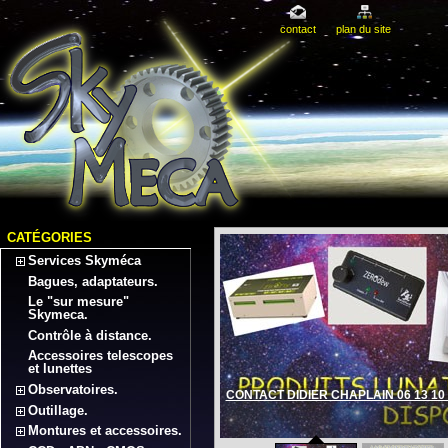
contact
plan du site
CATÉGORIES
Services Skyméca
Bagues, adaptateurs.
Le "sur mesure"
Skymeca.
Contrôle à distance.
Accessoires telescopes
et lunettes
Observatoires.
CONTACT DIDIER CHAPLAIN 06 13 10 
Outillage.
Montures et accessoires.