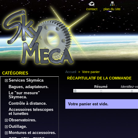
contact
plan du site
Accueil
>
Votre panier
CATÉGORIES
RÉCAPITULATIF DE LA COMMANDE
Services Skyméca
Bagues, adaptateurs.
Résumé
Identifiez-
Le "sur mesure"
Skymeca.
Contrôle à distance.
Votre panier est vide.
Accessoires telescopes
et lunettes
Observatoires.
Outillage.
Montures et accessoires.