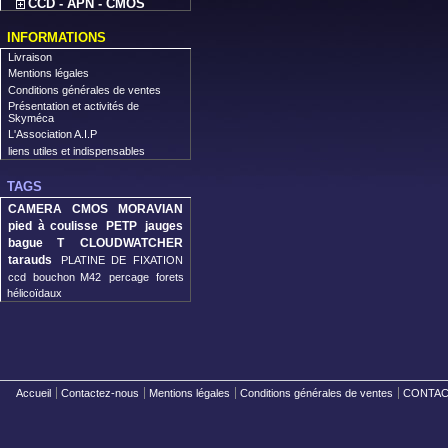
CCD - APN - CMOS
INFORMATIONS
Livraison
Mentions légales
Conditions générales de ventes
Présentation et activités de
Skyméca
L'Association A.I.P
liens utiles et indispensables
TAGS
CAMERA CMOS MORAVIAN
pied à coulisse
PETP
jauges
bague T
CLOUDWATCHER
tarauds
PLATINE DE FIXATION
ccd
bouchon M42
percage
forets
hélicoïdaux
Accueil
Contactez-nous
Mentions légales
Conditions générales de ventes
CONTACT